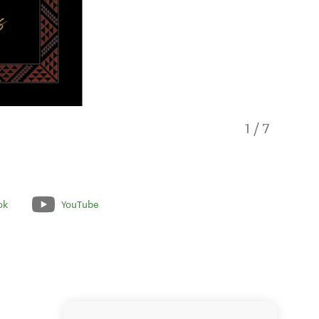
1
/
7
ok
YouTube