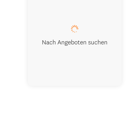
Carve Your
Nach Angeboten suchen