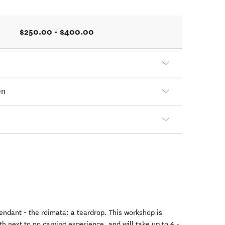
$250.00 - $400.00
en
endant - the roimata: a teardrop. This workshop is
th next to no carving experience, and will take up to 4 -