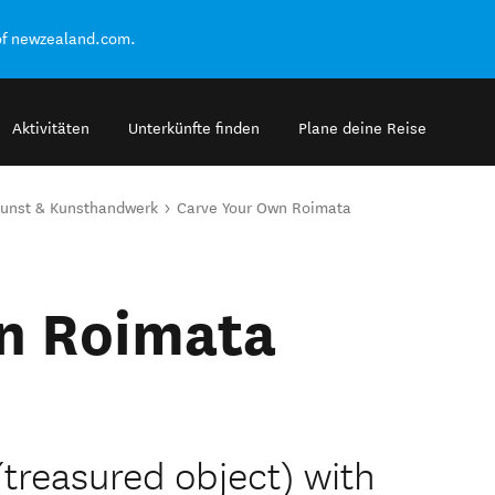
of newzealand.com.
Aktivitäten
Unterkünfte finden
Plane deine Reise
unst & Kunsthandwerk
Carve Your Own Roimata
n Roimata
treasured object) with