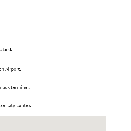
aland
.
on Airport.
n bus terminal.
on city centre.