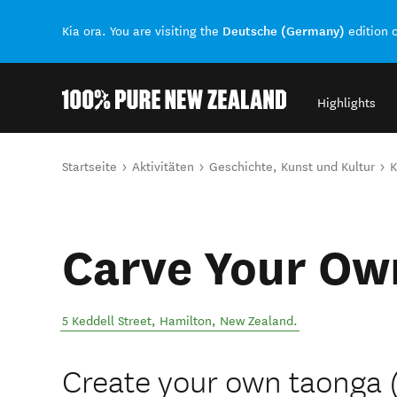
Deutsche (Germany)
Kia ora. You are visiting the
edition 
Highlights
Back to my results
Sie sind hier
Startseite
Aktivitäten
Geschichte, Kunst und Kultur
K
Carve Your Ow
5 Keddell Street
,
Hamilton
,
New Zealand
.
Create your own taonga (