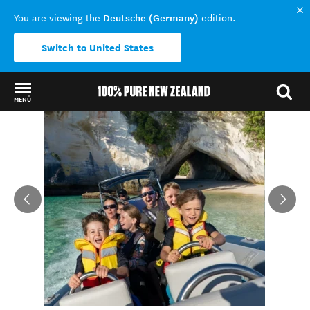
Deutsche (Germany)
You are viewing the
edition.
Switch to United States
MENÜ
Back to my results