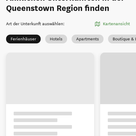
Queenstown Region finden
Art der Unterkunft auswählen
:
Kartenansicht
Ferienhäuser
Hotels
Apartments
Boutique & 