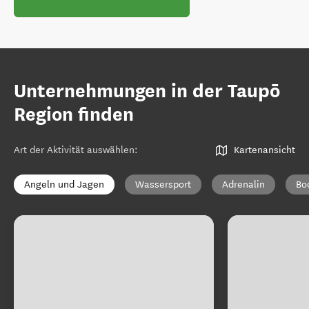
Unternehmungen in der Taupō
Region finden
Art der Aktivität auswählen
:
Kartenansicht
Angeln und Jagen
Wassersport
Adrenalin
Bo