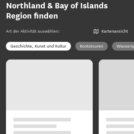
Northland & Bay of Islands
Region finden
Art der Aktivität auswählen
:
Kartenansicht
Geschichte, Kunst und Kultur
Bootstouren
Wassers