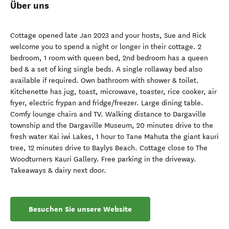
Über uns
Cottage opened late Jan 2023 and your hosts, Sue and Rick
welcome you to spend a night or longer in their cottage. 2
bedroom, 1 room with queen bed, 2nd bedroom has a queen
bed & a set of king single beds. A single rollaway bed also
available if required. Own bathroom with shower & toilet.
Kitchenette has jug, toast, microwave, toaster, rice cooker, air
fryer, electric frypan and fridge/freezer. Large dining table.
Comfy lounge chairs and TV. Walking distance to Dargaville
township and the Dargaville Museum, 20 minutes drive to the
fresh water Kai iwi Lakes, 1 hour to Tane Mahuta the giant kauri
tree, 12 minutes drive to Baylys Beach. Cottage close to The
Woodturners Kauri Gallery. Free parking in the driveway.
Takeaways & dairy next door.
Besuchen Sie unsere Website