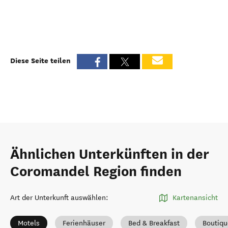
Diese Seite teilen
Ähnlichen Unterkünften in der
Coromandel Region finden
Art der Unterkunft auswählen
:
Kartenansicht
Motels
Ferienhäuser
Bed & Breakfast
Boutiqu