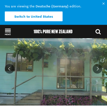
Deutsche (Germany)
You are viewing the
edition.
Switch to United States
MENÜ
Back to my results