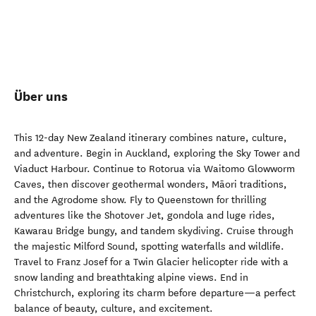
Über uns
This 12-day New Zealand itinerary combines nature, culture,
and adventure. Begin in Auckland, exploring the Sky Tower and
Viaduct Harbour. Continue to Rotorua via Waitomo Glowworm
Caves, then discover geothermal wonders, Māori traditions,
and the Agrodome show. Fly to Queenstown for thrilling
adventures like the Shotover Jet, gondola and luge rides,
Kawarau Bridge bungy, and tandem skydiving. Cruise through
the majestic Milford Sound, spotting waterfalls and wildlife.
Travel to Franz Josef for a Twin Glacier helicopter ride with a
snow landing and breathtaking alpine views. End in
Christchurch, exploring its charm before departure—a perfect
balance of beauty, culture, and excitement.