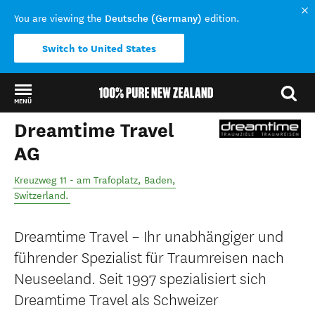
Deutsche (Germany)
You are viewing the
edition.
Switch to United States
MENÜ
Dreamtime Travel
Back to my results
AG
Kreuzweg 11 - am Trafoplatz
,
Baden
,
Switzerland
.
Dreamtime Travel – Ihr unabhängiger und
führender Spezialist für Traumreisen nach
Neuseeland. Seit 1997 spezialisiert sich
Dreamtime Travel als Schweizer