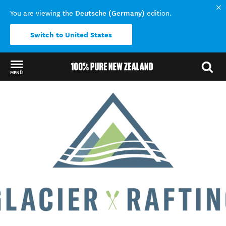
Deutsche (Germany)
You are viewing the
edition.
Switch to United States
MENÜ
Back to my results