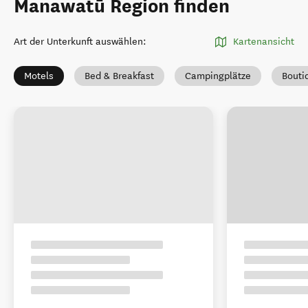
Manawatū Region finden
Art der Unterkunft auswählen
:
Kartenansicht
Motels
Bed & Breakfast
Campingplätze
Bouti