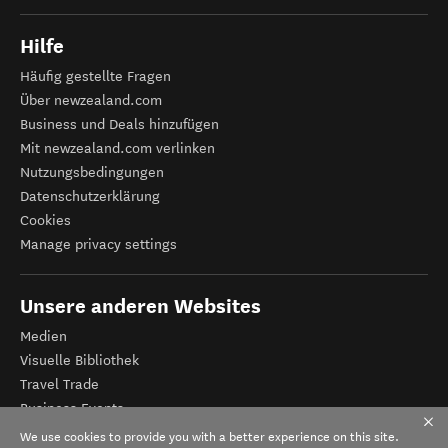
Hilfe
Häufig gestellte Fragen
Über newzealand.com
Business und Deals hinzufügen
Mit newzealand.com verlinken
Nutzungsbedingungen
Datenschutzerklärung
Cookies
Manage privacy settings
Unsere anderen Websites
Medien
Visuelle Bibliothek
Travel Trade
Business Events
Tourismus Neuseeland
We use cookies to provide you with a better experience on this site.