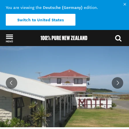
Deutsche (Germany)
You are viewing the
edition.
Switch to United States
MENÜ
Back to my results