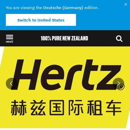
Deutsche (Germany)
You are viewing the
edition.
Switch to United States
MENÜ
Back to my results