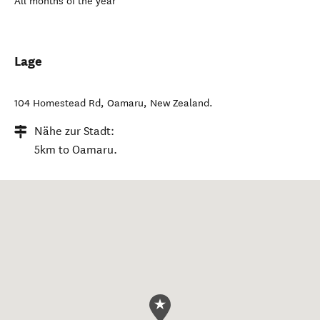
All months of the year
Lage
104 Homestead Rd
,
Oamaru
,
New Zealand
.
Nähe zur Stadt:
5km to Oamaru.