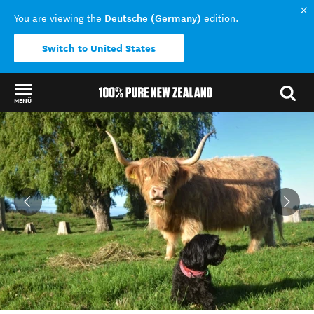
Deutsche (Germany)
You are viewing the
edition.
Switch to United States
MENÜ
Back to my results