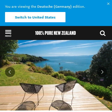
Deutsche (Germany)
You are viewing the
edition.
Switch to United States
MENÜ
Back to my results