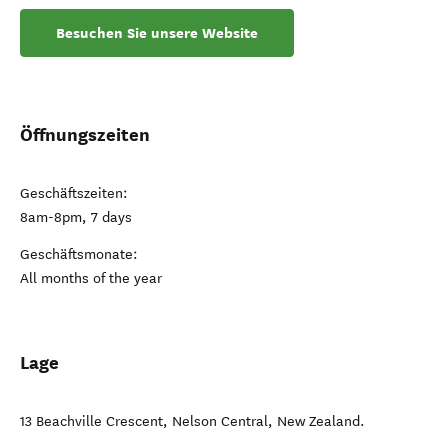
Besuchen Sie unsere Website
Öffnungszeiten
Geschäftszeiten:
8am-8pm, 7 days
Geschäftsmonate:
All months of the year
Lage
13 Beachville Crescent
,
Nelson Central
,
New Zealand
.