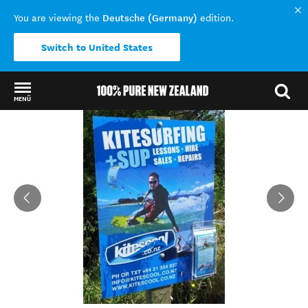
Deutsche (Germany)
You are viewing the
edition.
Switch to United States
MENÜ
Back to my results