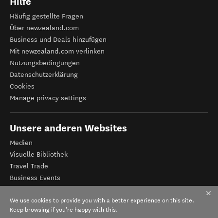
Hilfe
Häufig gestellte Fragen
Über newzealand.com
Business und Deals hinzufügen
Mit newzealand.com verlinken
Nutzungsbedingungen
Datenschutzerklärung
Cookies
Manage privacy settings
Unsere anderen Websites
Medien
Visuelle Bibliothek
Travel Trade
Business Events
Tourismus Neuseeland
We use cookies to provide you with a better experience on this site.
Veranstalter-Registrierung
Keep browsing if you're happy with this.