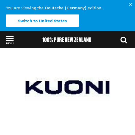
Deutsche (Germany)
You are viewing the
edition.
Switch to United States
MENÜ
Back to my results