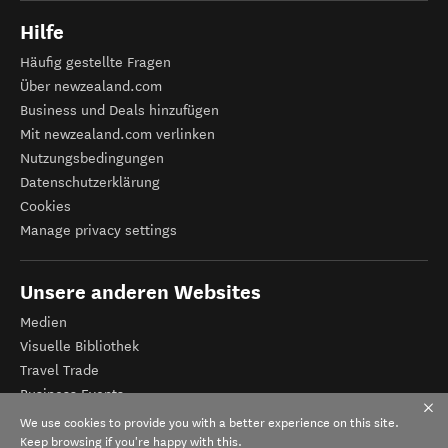
Hilfe
Häufig gestellte Fragen
Über newzealand.com
Business und Deals hinzufügen
Mit newzealand.com verlinken
Nutzungsbedingungen
Datenschutzerklärung
Cookies
Manage privacy settings
Unsere anderen Websites
Medien
Visuelle Bibliothek
Travel Trade
Business Events
Tourismus Neuseeland
We use cookies to provide you with a better experience on this site.
Veranstalter-Registrierung
Keep browsing if you're happy with this.