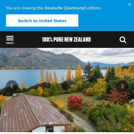
Deutsche (Germany)
You are viewing the
edition.
Switch to United States
MENÜ
Back to my results