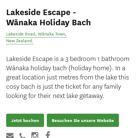
Lakeside Escape -
Wānaka Holiday Bach
Lakeside Road
,
Wānaka Town
,
New Zealand
.
Lakeside Escape is a 3 bedroom 1 bathroom
Wānaka holiday bach (holiday home). In a
great location just metres from the lake this
cosy bach is just the ticket for any family
looking for their next lake getaway.
Jetzt buchen
Besuchen Sie unsere Website