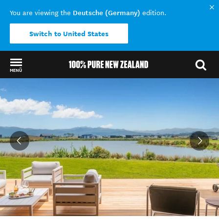
Deutsche (Germany)
You are viewing the
edition.
Switch to United States
MENÜ
Back to my results