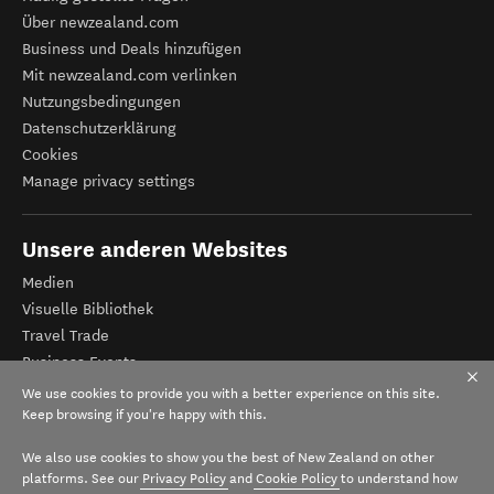
Über newzealand.com
Business und Deals hinzufügen
Mit newzealand.com verlinken
Nutzungsbedingungen
Datenschutzerklärung
Cookies
Manage privacy settings
Unsere anderen Websites
Medien
Visuelle Bibliothek
Travel Trade
Business Events
Tourismus Neuseeland
We use cookies to provide you with a better experience on this site.
Veranstalter-Registrierung
Keep browsing if you're happy with this.
We also use cookies to show you the best of New Zealand on other
platforms. See our
Privacy Policy
and
Cookie Policy
to understand how