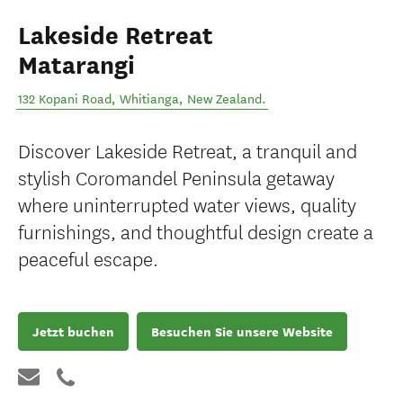
Lakeside Retreat
Matarangi
132 Kopani Road
,
Whitianga
,
New Zealand
.
Discover Lakeside Retreat, a tranquil and
stylish Coromandel Peninsula getaway
where uninterrupted water views, quality
furnishings, and thoughtful design create a
peaceful escape.
Jetzt buchen
Besuchen Sie unsere Website