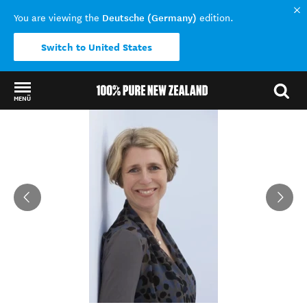
Deutsche (Germany)
You are viewing the
edition.
Switch to United States
MENÜ
Back to my results