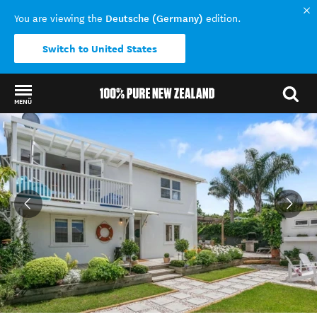
Deutsche (Germany)
You are viewing the
edition.
Switch to United States
MENÜ
Back to my results