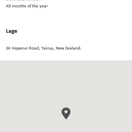
All months of the year
Lage
3A Hapenui Road
,
Tairua
,
New Zealand
.