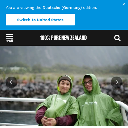
Deutsche (Germany)
You are viewing the
edition.
Switch to United States
MENÜ
Back to my results