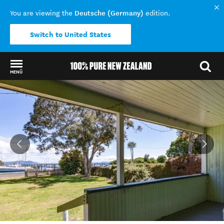
Deutsche (Germany)
You are viewing the
edition.
Switch to United States
MENÜ
Back to my results