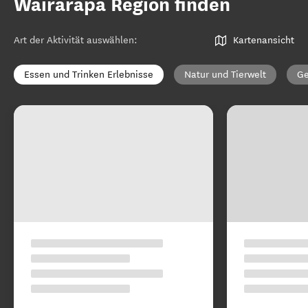
Wairarapa Region finden
Art der Aktivität auswählen
:
Kartenansicht
Essen und Trinken Erlebnisse
Natur und Tierwelt
Ge