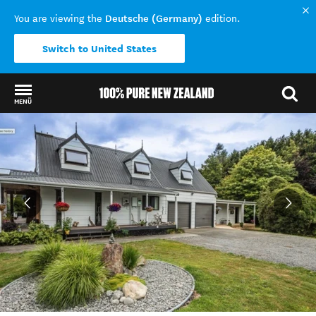
Deutsche (Germany)
You are viewing the
edition.
Switch to United States
MENÜ
Back to my results