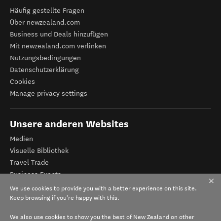
Häufig gestellte Fragen
Über newzealand.com
Business und Deals hinzufügen
Mit newzealand.com verlinken
Nutzungsbedingungen
Datenschutzerklärung
Cookies
Manage privacy settings
Unsere anderen Websites
Medien
Visuelle Bibliothek
Travel Trade
Business Events
Tourismus Neuseeland
We use cookies to provide you with a better experience on this site.
Veranstalter-Registrierung
Keep browsing if you're happy with this.
We also use cookies to show you the best of New Zealand on other