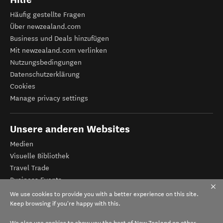
Häufig gestellte Fragen
Über newzealand.com
Business und Deals hinzufügen
Mit newzealand.com verlinken
Nutzungsbedingungen
Datenschutzerklärung
Cookies
Manage privacy settings
Unsere anderen Websites
Medien
Visuelle Bibliothek
Travel Trade
Business Events
Tourismus Neuseeland
We use cookies to provide you with a better experience on this site.
Veranstalter-Registrierung
Keep browsing if you're happy with this.
We also use cookies to show you the best of New Zealand on other