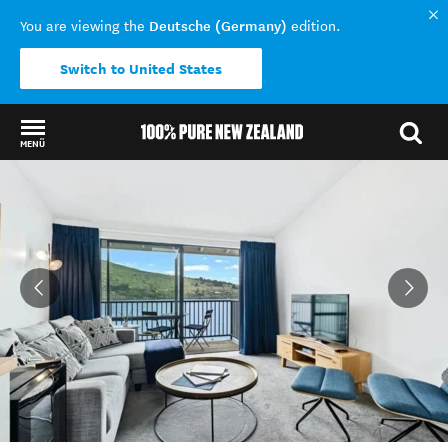
Deutsche (Germany)
You are viewing the
edition.
Switch to United States
MENÜ
Back to my results