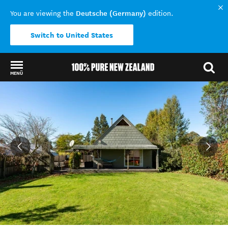
Deutsche (Germany)
You are viewing the
edition.
Switch to United States
MENÜ
Back to my results