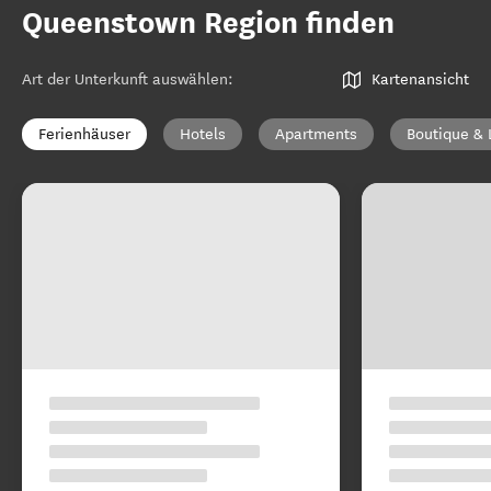
Queenstown Region finden
Art der Unterkunft auswählen
:
Kartenansicht
Ferienhäuser
Hotels
Apartments
Boutique & 