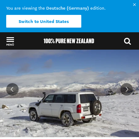
Deutsche (Germany)
You are viewing the
edition.
Switch to United States
MENÜ
Back to my results