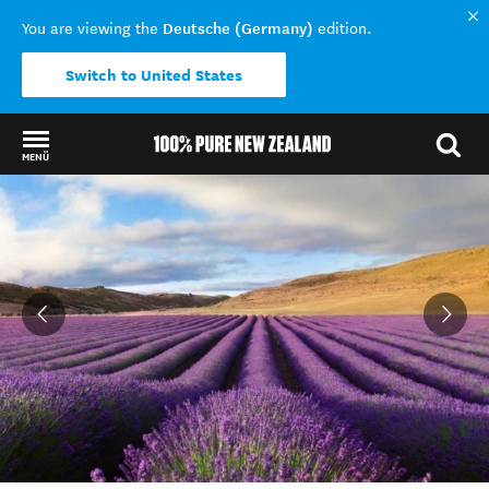
Deutsche (Germany)
You are viewing the
edition.
Switch to United States
MENÜ
Back to my results