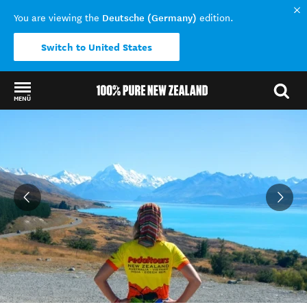
Deutsche (Germany)
You are viewing the
edition.
Switch to United States
MENÜ
Back to my results