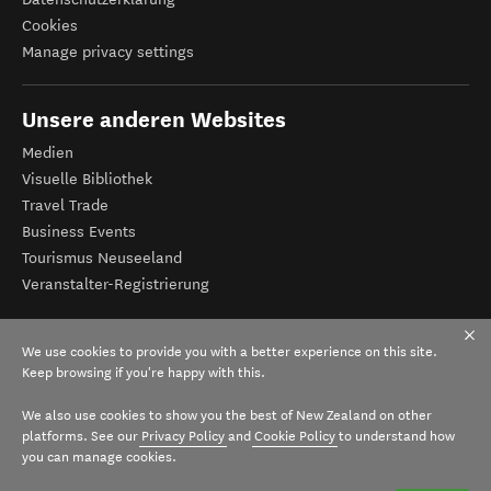
Cookies
Manage privacy settings
Unsere anderen Websites
Medien
Visuelle Bibliothek
Travel Trade
Business Events
Tourismus Neuseeland
Veranstalter-Registrierung
We use cookies to provide you with a better experience on this site.
Keep browsing if you're happy with this.
We also use cookies to show you the best of New Zealand on other
platforms. See our
Privacy Policy
and
Cookie Policy
to understand how
you can manage cookies.