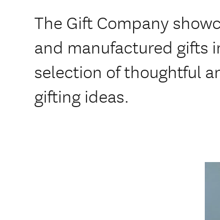
The Gift Company showca
and manufactured gifts i
selection of thoughtful 
gifting ideas.