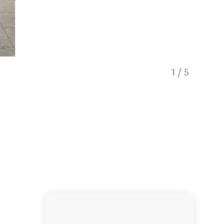
1
/
5
You’ll be s