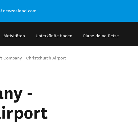
of newzealand.com.
Aktivitäten
Unterkünfte finden
Plane deine Reise
ft Company - Christchurch Airport
ny -
irport