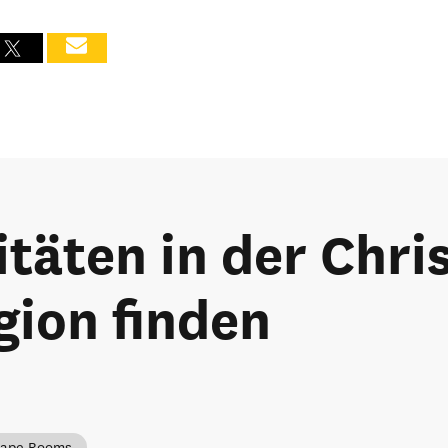
itäten in der Chri
gion finden
cape Rooms