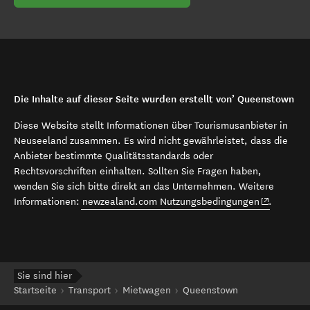
Die Inhalte auf dieser Seite wurden erstellt von’ Queenstown
Diese Website stellt Informationen über Tourismusanbieter in
Neuseeland zusammen. Es wird nicht gewährleistet, dass die
Anbieter bestimmte Qualitätsstandards oder
Rechtsvorschriften einhalten. Sollten Sie Fragen haben,
wenden Sie sich bitte direkt an das Unternehmen. Weitere
(opens in 
Informationen:
newzealand.com Nutzungsbedingungen
.
Sie sind hier
Startseite
Transport
Mietwagen
Queenstown