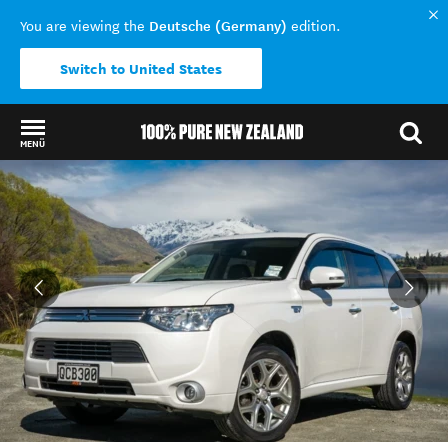
Deutsche (Germany)
You are viewing the
edition.
Switch to United States
MENÜ
Back to my results