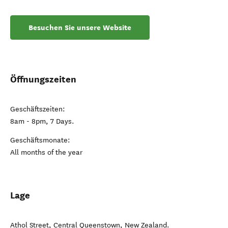
Besuchen Sie unsere Website
Öffnungszeiten
Geschäftszeiten:
8am - 8pm, 7 Days.
Geschäftsmonate:
All months of the year
Lage
Athol Street
,
Central Queenstown
,
New Zealand
.