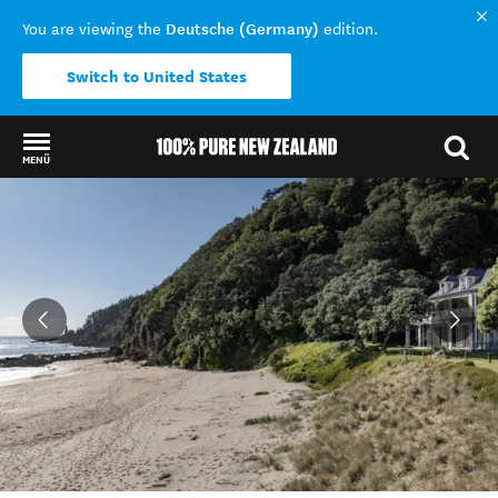
Deutsche (Germany)
You are viewing the
edition.
Switch to United States
MENÜ
Back to my results