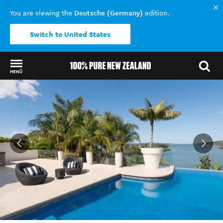
Deutsche (Germany)
You are viewing the
edition.
Switch to United States
MENÜ
Back to my results