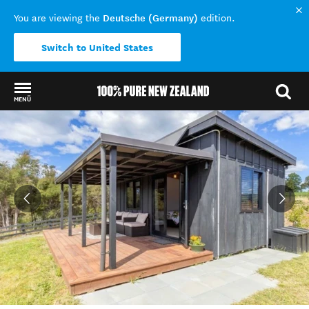
Deutsche (Germany)
You are viewing the
edition.
Switch to United States
MENÜ
Back to my results