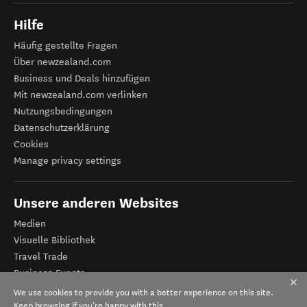
Hilfe
Häufig gestellte Fragen
Über newzealand.com
Business und Deals hinzufügen
Mit newzealand.com verlinken
Nutzungsbedingungen
Datenschutzerklärung
Cookies
Manage privacy settings
Unsere anderen Websites
Medien
Visuelle Bibliothek
Travel Trade
Business Events
Tourismus Neuseeland
We use cookies to provide you with a better experience on this site.
Veranstalter-Registrierung
Keep browsing if you're happy with this.