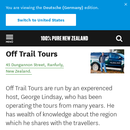
Deutsche (Germany)
You are viewing the
edition.
Switch to United States
MENÜ
Off Trail Tours
Back to my results
45 Dungannon Street
,
Ranfurly
,
New Zealand
.
Off Trail Tours are run by an experenced
host, George Lindsay, who has been
operating the tours from many years. He
has wealth of knowledge about the region
which he shares with the travellers.