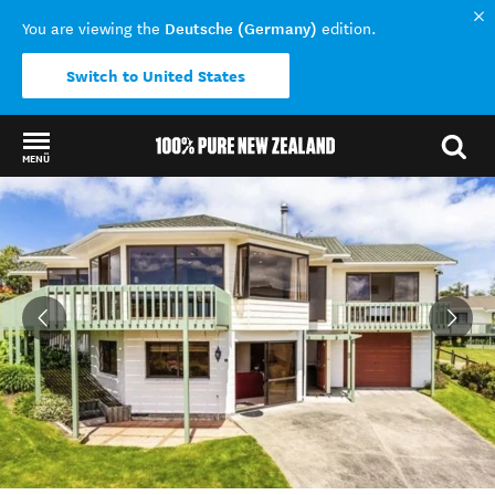
Deutsche (Germany)
You are viewing the
edition.
Switch to United States
MENÜ
Back to my results