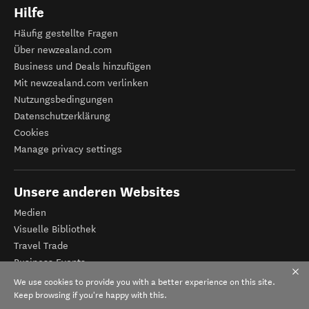
Hilfe
Häufig gestellte Fragen
Über newzealand.com
Business und Deals hinzufügen
Mit newzealand.com verlinken
Nutzungsbedingungen
Datenschutzerklärung
Cookies
Manage privacy settings
Unsere anderen Websites
Medien
Visuelle Bibliothek
Travel Trade
Business Events
Tourismus Neuseeland
We use cookies to provide you with a better experience on this site.
Veranstalter-Registrierung
Keep browsing if you're happy with this.