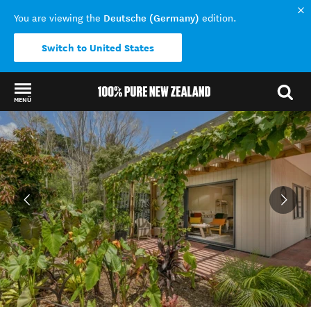
Deutsche (Germany)
You are viewing the
edition.
Switch to United States
MENÜ
Back to my results