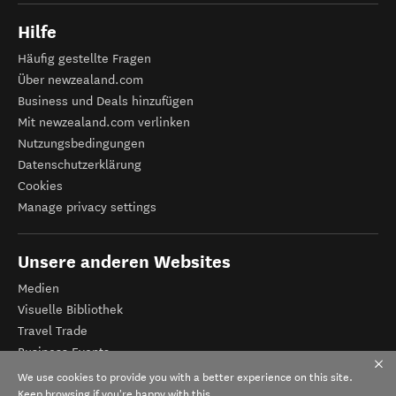
Hilfe
Häufig gestellte Fragen
Über newzealand.com
Business und Deals hinzufügen
Mit newzealand.com verlinken
Nutzungsbedingungen
Datenschutzerklärung
Cookies
Manage privacy settings
Unsere anderen Websites
Medien
Visuelle Bibliothek
Travel Trade
Business Events
Tourismus Neuseeland
We use cookies to provide you with a better experience on this site.
Veranstalter-Registrierung
Keep browsing if you're happy with this.