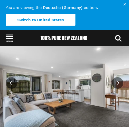
Deutsche (Germany)
You are viewing the
edition.
Switch to United States
MENÜ
Back to my results