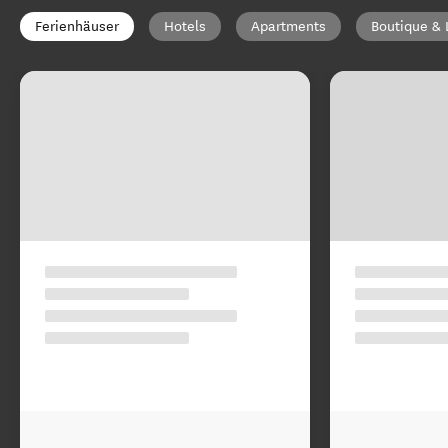
Ferienhäuser
Hotels
Apartments
Boutique & 