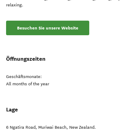
relaxing.
Besuchen Sie unsere Website
Öffnungszeiten
Geschäftsmonate:
All months of the year
Lage
6 Ngatira Road
,
Muriwai Beach
,
New Zealand
.