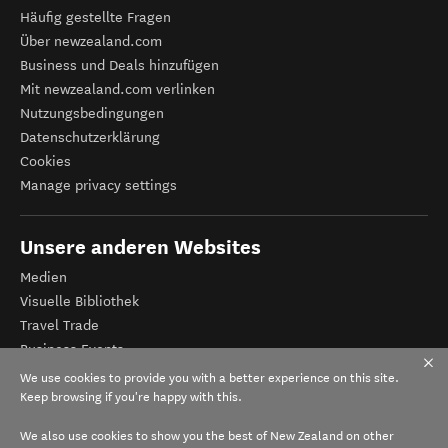
Häufig gestellte Fragen
Über newzealand.com
Business und Deals hinzufügen
Mit newzealand.com verlinken
Nutzungsbedingungen
Datenschutzerklärung
Cookies
Manage privacy settings
Unsere anderen Websites
Medien
Visuelle Bibliothek
Travel Trade
Business Events
Tourismus Neuseeland
We use cookies to provide you with a better experience on this site.
Veranstalter-Registrierung
Keep browsing if you're happy with this.
We also use cookies to show you the best of New Zealand on other