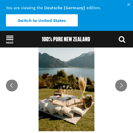
Deutsche (Germany)
You are viewing the
edition.
Switch to United States
MENÜ
Back to my results