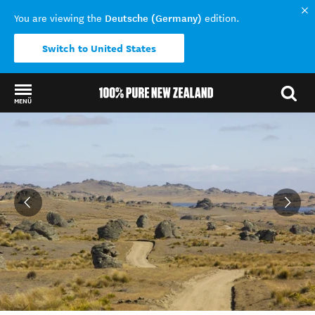
Deutsche (Germany)
You are viewing the
edition.
Switch to United States
MENÜ
Back to my results