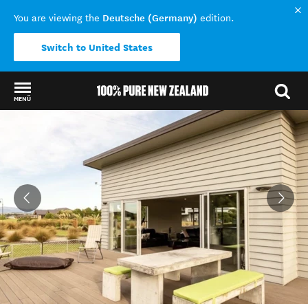
Deutsche (Germany)
You are viewing the
edition.
Switch to United States
MENÜ
Back to my results