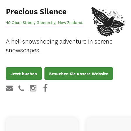
Precious Silence
49 Oban Street
,
Glenorchy
,
New Zealand
.
A heli snowshoeing adventure in serene
snowscapes​.
Jetzt buchen
Besuchen Sie unsere Website