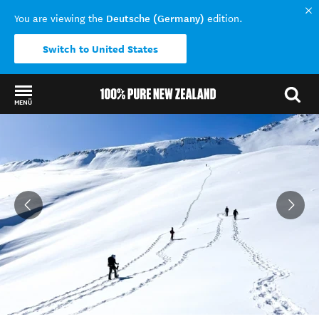
Deutsche (Germany)
You are viewing the
edition.
Switch to United States
MENÜ
Back to my results