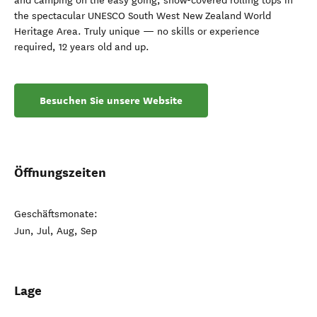
and camping on the easy going, snow-covered rolling tops in
the spectacular UNESCO South West New Zealand World
Heritage Area. Truly unique — no skills or experience
required, 12 years old and up.
Besuchen Sie unsere Website
Öffnungszeiten
Geschäftsmonate:
Jun, Jul, Aug, Sep
Lage