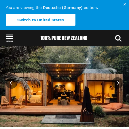
Deutsche (Germany)
You are viewing the
edition.
Switch to United States
MENÜ
Back to my results