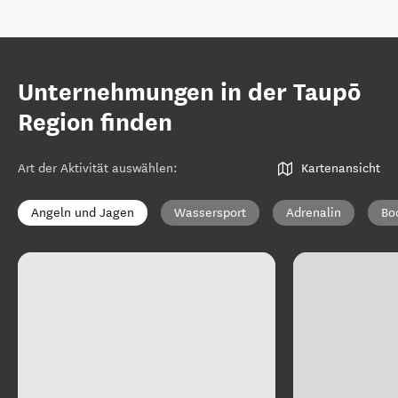
Unternehmungen in der Taupō
Region finden
Art der Aktivität auswählen
:
Kartenansicht
Angeln und Jagen
Wassersport
Adrenalin
Bo