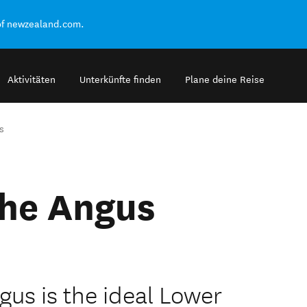
of newzealand.com.
Aktivitäten
Unterkünfte finden
Plane deine Reise
s
the Angus
gus is the ideal Lower