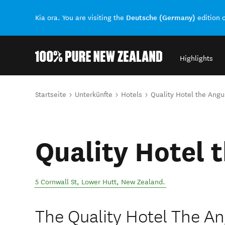
Deutsche (Germany)
Kia ora. You are visiting the
edition 
Highlights
Back to my results
Sie sind hier
Startseite
Unterkünfte
Hotels
Quality Hotel the Angu
Quality Hotel 
5 Cornwall St
,
Lower Hutt
,
New Zealand
.
The Quality Hotel The An