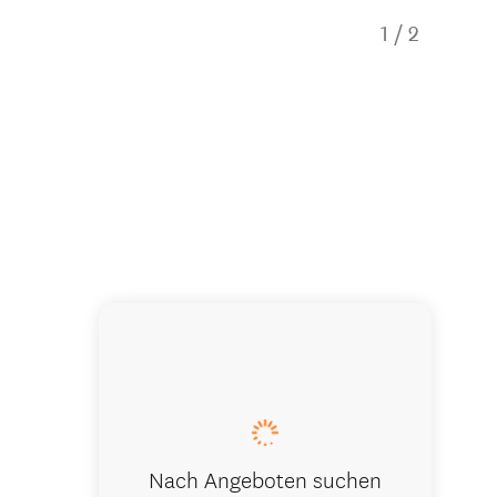
1
/
2
Where to g
Nach Angeboten suchen