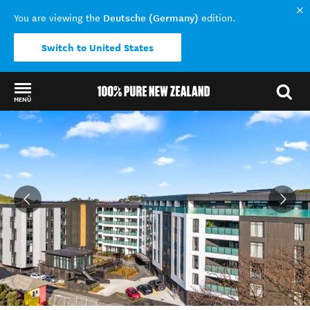
Deutsche (Germany)
You are viewing the
edition.
Switch to United States
MENÜ
Back to my results