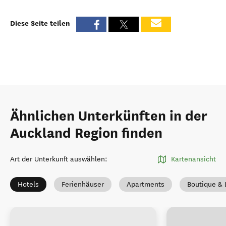
Diese Seite teilen
Ähnlichen Unterkünften in der
Auckland Region finden
Art der Unterkunft auswählen
:
Kartenansicht
Hotels
Ferienhäuser
Apartments
Boutique & 