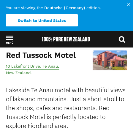
Deutsche (Germany)
You are viewing the
edition.
Switch to United States
MENÜ
Red Tussock Motel
Back to my results
10 Lakefront Drive
,
Te Anau
,
New Zealand
.
Lakeside Te Anau motel with beautiful views
of lake and mountains. Just a short stroll to
the shops, cafes and restaurants. Red
Tussock Motel is perfectly located to
explore Fiordland area.