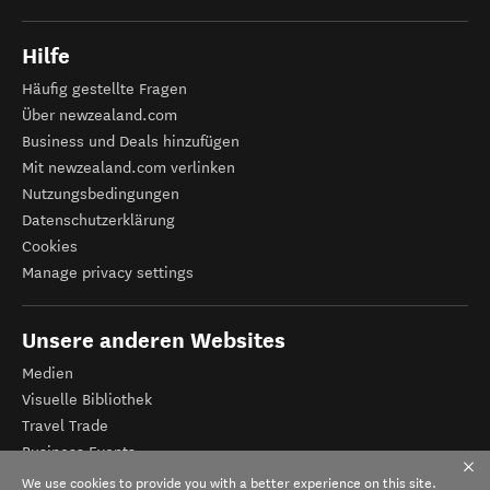
Hilfe
Häufig gestellte Fragen
Über newzealand.com
Business und Deals hinzufügen
Mit newzealand.com verlinken
Nutzungsbedingungen
Datenschutzerklärung
Cookies
Manage privacy settings
Unsere anderen Websites
Medien
Visuelle Bibliothek
Travel Trade
Business Events
Tourismus Neuseeland
We use cookies to provide you with a better experience on this site.