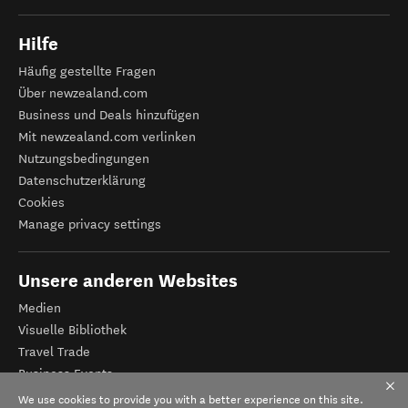
Hilfe
Häufig gestellte Fragen
Über newzealand.com
Business und Deals hinzufügen
Mit newzealand.com verlinken
Nutzungsbedingungen
Datenschutzerklärung
Cookies
Manage privacy settings
Unsere anderen Websites
Medien
Visuelle Bibliothek
Travel Trade
Business Events
Tourismus Neuseeland
We use cookies to provide you with a better experience on this site.