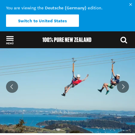
Deutsche (Germany)
You are viewing the
edition.
Switch to United States
MENÜ
Back to my results