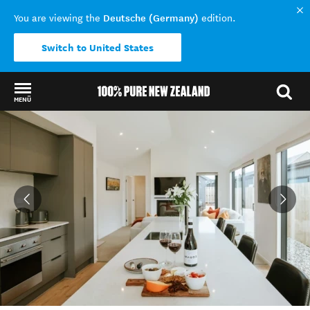
Deutsche (Germany)
You are viewing the
edition.
Switch to United States
MENÜ
Back to my results