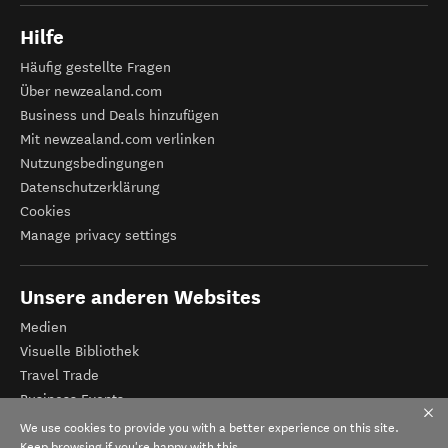
Hilfe
Häufig gestellte Fragen
Über newzealand.com
Business und Deals hinzufügen
Mit newzealand.com verlinken
Nutzungsbedingungen
Datenschutzerklärung
Cookies
Manage privacy settings
Unsere anderen Websites
Medien
Visuelle Bibliothek
Travel Trade
Business Events
Tourismus Neuseeland
We use cookies to provide you with a better experience on this site.
Veranstalter-Registrierung
Keep browsing if you're happy with this.